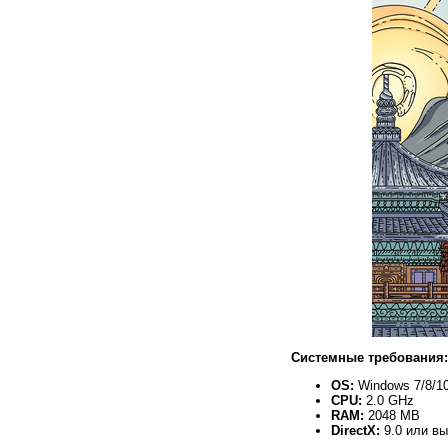
Системные требования:
OS:
Windows 7/8/10
CPU:
2.0 GHz
RAM:
2048 MB
DirectX:
9.0 или в