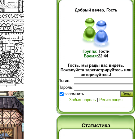
Добрый вечер, Гость
Группа:
Гости
Время:
22:44
Гость, мы рады вас видеть.
Пожалуйста зарегистрируйтесь или
авторизуйтесь!
Логин:
Пароль:
запомнить
Забыл пароль
|
Регистрация
Статистика