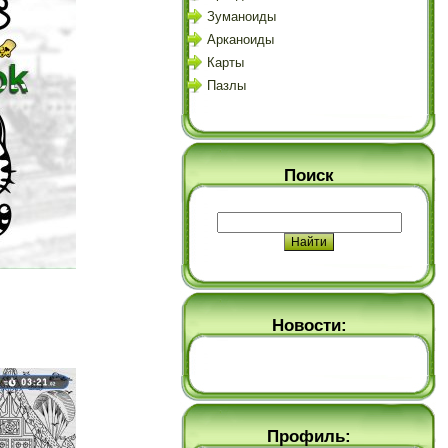
Зуманоиды
Арканоиды
Карты
Пазлы
Поиск
Новости:
Профиль: