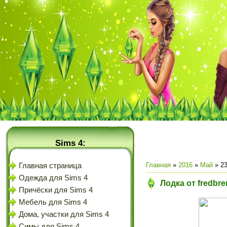
Sims 4:
Главная
»
2016
»
Май
»
2
Главная страница
Одежда для Sims 4
Лодка от fredbr
Причёски для Sims 4
Мебель для Sims 4
Дома, участки для Sims 4
Симы для Sims 4