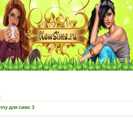
3
enny для симс 3