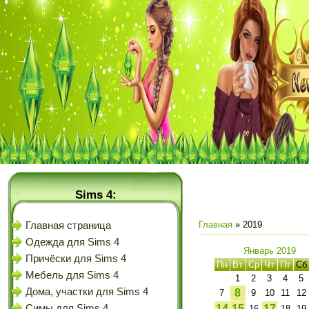
Sims 4:
Главная
»
2019
Главная страница
Одежда для Sims 4
Январь 2019
Причёски для Sims 4
Пн
Вт
Ср
Чт
Пт
Сб
Мебель для Sims 4
1
2
3
4
5
Дома, участки для Sims 4
8
7
9
10
11
12
Симы для Sims 4
14
15
17
16
18
19