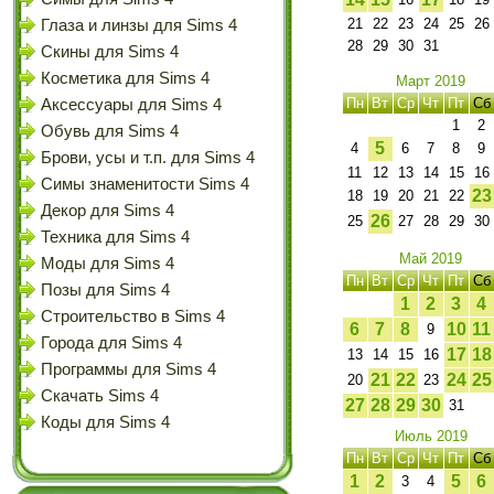
21
22
23
24
25
26
Глаза и линзы для Sims 4
28
29
30
31
Скины для Sims 4
Косметика для Sims 4
Март 2019
Пн
Вт
Ср
Чт
Пт
Сб
Аксессуары для Sims 4
1
2
Обувь для Sims 4
5
4
6
7
8
9
Брови, усы и т.п. для Sims 4
11
12
13
14
15
16
Симы знаменитости Sims 4
23
18
19
20
21
22
Декор для Sims 4
26
25
27
28
29
30
Техника для Sims 4
Май 2019
Моды для Sims 4
Пн
Вт
Ср
Чт
Пт
Сб
Позы для Sims 4
1
2
3
4
Строительство в Sims 4
6
7
8
10
11
9
Города для Sims 4
17
18
13
14
15
16
Программы для Sims 4
21
22
24
25
20
23
Скачать Sims 4
27
28
29
30
31
Коды для Sims 4
Июль 2019
Пн
Вт
Ср
Чт
Пт
Сб
1
2
5
6
3
4