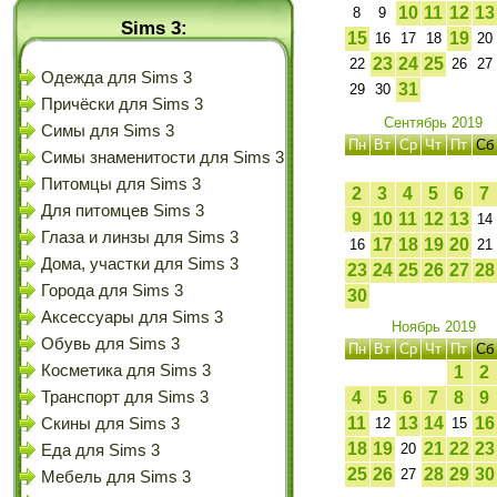
10
11
12
13
8
9
Sims 3:
15
19
16
17
18
20
23
24
25
22
26
27
Одежда для Sims 3
31
29
30
Причёски для Sims 3
Сентябрь 2019
Симы для Sims 3
Пн
Вт
Ср
Чт
Пт
Сб
Симы знаменитости для Sims 3
Питомцы для Sims 3
2
3
4
5
6
7
Для питомцев Sims 3
9
10
11
12
13
14
Глаза и линзы для Sims 3
17
18
19
20
16
21
Дома, участки для Sims 3
23
24
25
26
27
28
Города для Sims 3
30
Аксессуары для Sims 3
Ноябрь 2019
Обувь для Sims 3
Пн
Вт
Ср
Чт
Пт
Сб
Косметика для Sims 3
1
2
Транспорт для Sims 3
4
5
6
7
8
9
11
13
14
16
Скины для Sims 3
12
15
18
19
21
22
23
20
Еда для Sims 3
25
26
28
29
30
27
Мебель для Sims 3