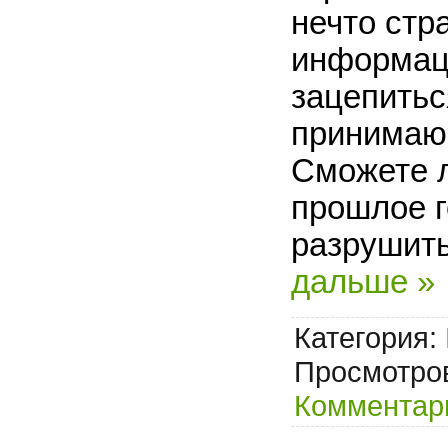
нечто стр
информаци
зацепиться
принимаю
Сможете л
прошлое г
разрушит
дальше »
Категория:
Просмотров
Комментари