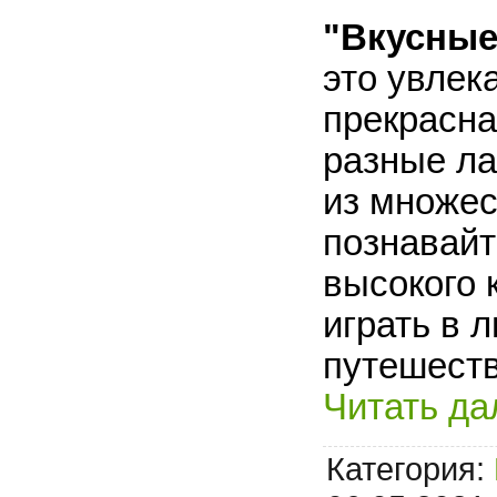
"Вкусные
это увлек
прекрасна
разные ла
из множес
познавайт
высокого 
играть в 
путешеств
Читать да
Категория: