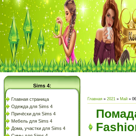
Sims 4:
Главная
»
2021
»
Май
»
0
Главная страница
Одежда для Sims 4
Помада
Причёски для Sims 4
Мебель для Sims 4
Fashio
Дома, участки для Sims 4
Симы для Sims 4