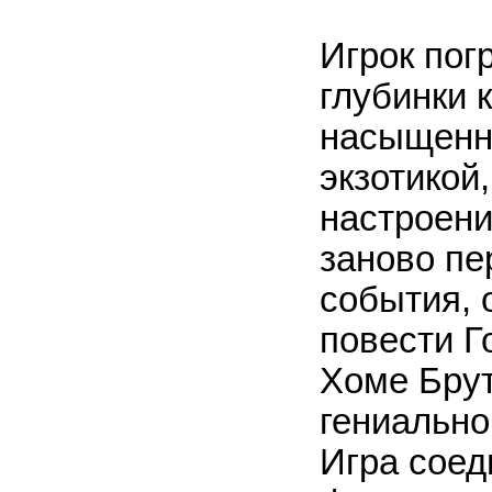
Игрок пог
глубинки к
насыщенн
экзотикой
настроени
заново пе
события, 
повести Г
Хоме Брут
гениально
Игра соед