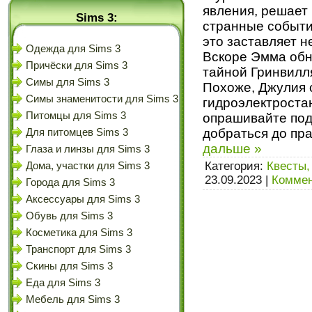
явления, решает 
Sims 3:
странные события
это заставляет н
Одежда для Sims 3
Вскоре Эмма обн
Причёски для Sims 3
тайной Гринвилл
Симы для Sims 3
Похоже, Джулия 
Симы знаменитости для Sims 3
гидроэлектростан
Питомцы для Sims 3
опрашивайте под
добраться до пр
Для питомцев Sims 3
дальше »
Глаза и линзы для Sims 3
Категория:
Квесты,
Дома, участки для Sims 3
23.09.2023
|
Коммен
Города для Sims 3
Аксессуары для Sims 3
Обувь для Sims 3
Косметика для Sims 3
Транспорт для Sims 3
Скины для Sims 3
Еда для Sims 3
Мебель для Sims 3