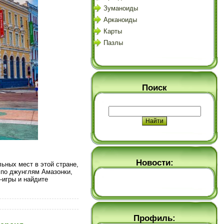
Зуманоиды
Арканоиды
Карты
Пазлы
Поиск
Новости:
льных мест в этой стране,
 по джунглям Амазонки,
-игры и найдите
Профиль: