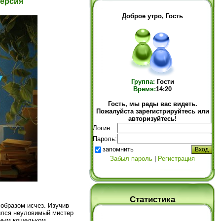
версия
Доброе утро, Гость
Группа:
Гости
Время:
14:20
Гость, мы рады вас видеть.
Пожалуйста зарегистрируйтесь или
авторизуйтесь!
Логин:
Пароль:
запомнить
Забыл пароль
|
Регистрация
Статистика
образом исчез. Изучив
вился неуловимый мистер
мным кошельком