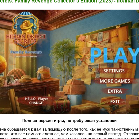
crets: Family Revenge Collector’s Edition (2023) - полная 
Полная версия игры, не требующая установки
на обращается к вам за помощью после того, как ее муж таинственным 
аете, что все намного сложнее, чем казалось на первый взгляд. Отпра
нированную деловую поездку или за его приятными разговорами и огро