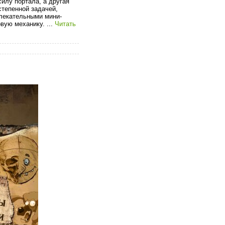
илу портала, а другая
степенной задачей,
влекательными мини-
овую механику.
...
Читать