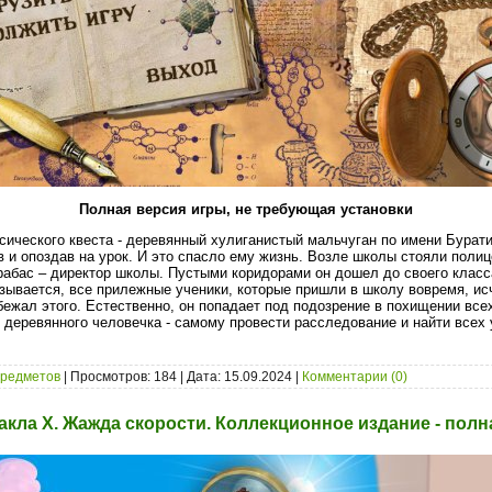
Полная версия игры, не требующая установки
ссического квеста - деревянный хулиганистый мальчуган по имени Бурат
в и опоздав на урок. И это спасло ему жизнь. Возле школы стояли полиц
абас – директор школы. Пустыми коридорами он дошел до своего класса
азывается, все прилежные ученики, которые пришли в школу вовремя, ис
ежал этого. Естественно, он попадает под подозрение в похищении все
деревянного человечка - самому провести расследование и найти всех
предметов
| Просмотров: 184 | Дата:
15.09.2024
|
Комментарии (0)
акла X. Жажда скорости. Коллекционное издание - полн