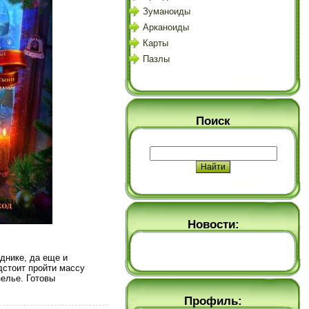
Зуманоиды
Арканоиды
Карты
Пазлы
Поиск
Новости:
днике, да еще и
дстоит пройти массу
зелье. Готовы
Профиль: