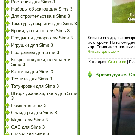
Растения для Sims 3
Наборы объектов для Sims 3
Для строительства в Sims 3
Текстуры, покрытия для Sims 3
Брови, усы и т.п. для Sims 3
Предметы декора для Sims 3
Кевин и его друзья возв
их стороне. Но их ожида
Игрушки для Sims 3
чар. Помогите отважным 
Читать дальше »
Программы для Sims 3
Ковры, подушки, одеяла для
Категория:
Стратегии
| Пр
Sims 3
Картины для Sims 3
Время духов. С
Техника для Sims 3
Татуировки для Sims 3
Шторы, жалюзи, тюль для Sims
3
Позы для Sims 3
Слайдеры для Sims 3
Моды для Sims 3
CAS для Sims 3
OMSP для Sims 3