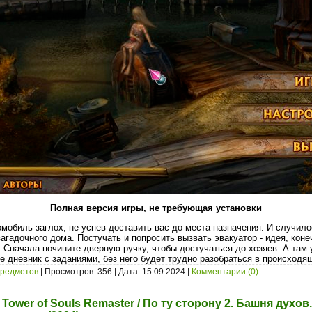
Полная версия игры, не требующая установки
обиль заглох, не успев доставить вас до места назначения. И случилос
загадочного дома. Постучать и попросить вызвать эвакуатор - идея, коне
 Сначала почините дверную ручку, чтобы достучаться до хозяев. А там 
е дневник с заданиями, без него будет трудно разобраться в происходящ
предметов
| Просмотров: 356 | Дата:
15.09.2024
|
Комментарии (0)
: Tower of Souls Remaster / По ту сторону 2. Башня духо