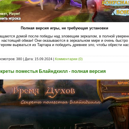
Полная версия игры, не требующая установки
ращаются домой после победы над зловещим зеркалом, в полной уверенн
л настоящий обман! Они оказываются в зеркальном мире и очень быстро
героям вырваться из Тартара и победить древнее зло, чтобы обрести н
осмотров: 380 | Дата:
15.09.2024
|
Комментарии (0)
екреты поместья Блайндхилл - полная версия