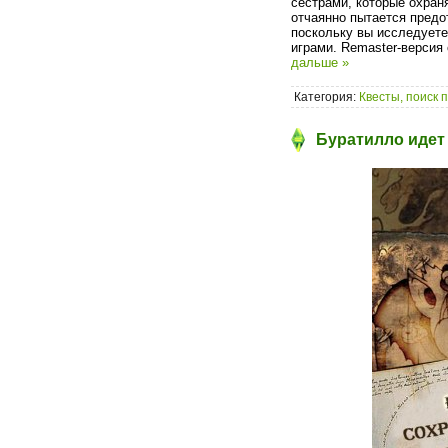
сестрами, которые охран
отчаянно пытается предо
поскольку вы исследуете
играми. Remaster-верси
дальше »
Категория:
Квесты, поиск 
Буратилло идет 