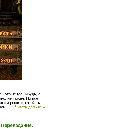
ь это не где-нибудь, а
чно, неплохая. Но все
уже и решите, как быть
ем...
...
Читать дальше »
в. Переиздание.