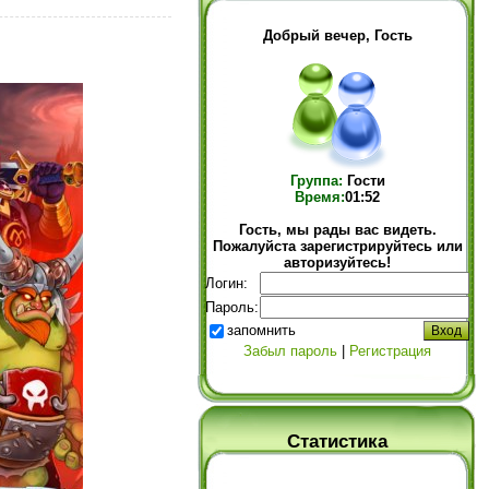
Добрый вечер, Гость
Группа:
Гости
Время:
01:52
Гость, мы рады вас видеть.
Пожалуйста зарегистрируйтесь или
авторизуйтесь!
Логин:
Пароль:
запомнить
Забыл пароль
|
Регистрация
Статистика