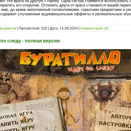
яют эти врата на Другую Сторону. Одна сестра стремится использовать с
твратить его открытие. Отличить друга от врага становится вашей перво
 мир, до краев наполненный головоломками, скрытыми предметами и у
я содержит улучшенные аудиовизуальные эффекты и увлекательную игр
предметов
| Просмотров: 320 | Дата:
15.09.2024
|
Комментарии (0)
по следу - полная версия