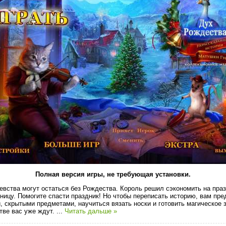
Полная версия игры, не требующая установки.
евства могут остаться без Рождества. Король решил сэкономить на праз
мницу. Помогите спасти праздник! Но чтобы переписать историю, вам пре
, скрытыми предметами, научиться вязать носки и готовить магическое 
тве вас уже ждут.
...
Читать дальше »