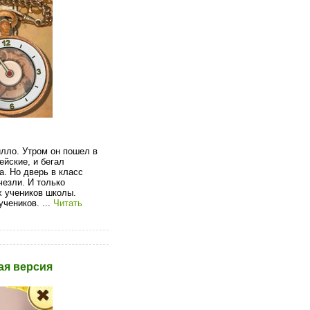
илло. Утром он пошел в
ейские, и бегал
. Но дверь в класс
чезли. И только
х учеников школы.
 учеников.
...
Читать
ая версия