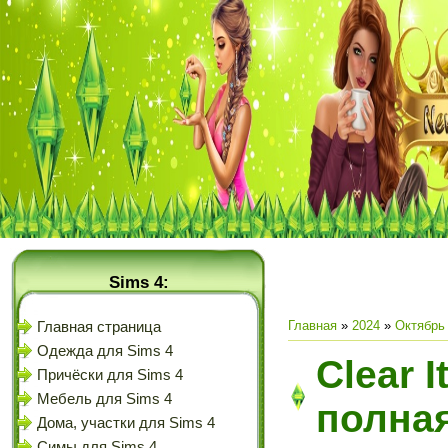
Sims 4:
Главная
»
2024
»
Октябрь
Главная страница
Одежда для Sims 4
Clear I
Причёски для Sims 4
Мебель для Sims 4
полная
Дома, участки для Sims 4
Симы для Sims 4