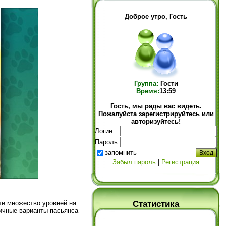
Доброе утро, Гость
Группа:
Гости
Время:
13:59
Гость, мы рады вас видеть.
Пожалуйста зарегистрируйтесь или
авторизуйтесь!
Логин:
Пароль:
запомнить
Забыл пароль
|
Регистрация
Статистика
те множество уровней на
личные варианты пасьянса