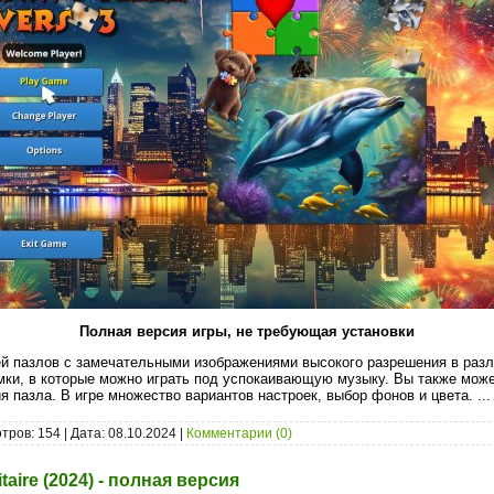
Полная версия игры, не требующая установки
й пазлов с замечательными изображениями высокого разрешения в разл
ки, в которые можно играть под успокаивающую музыку. Вы также може
я пазла. В игре множество вариантов настроек, выбор фонов и цвета.
..
тров: 154 | Дата:
08.10.2024
|
Комментарии (0)
taire (2024) - полная версия