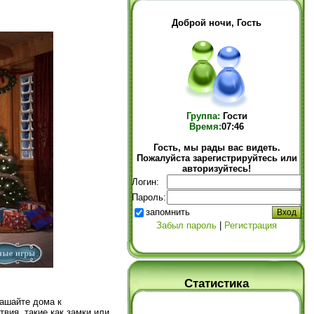
Доброй ночи, Гость
Группа:
Гости
Время:
07:46
Гость, мы рады вас видеть.
Пожалуйста зарегистрируйтесь или
авторизуйтесь!
Логин:
Пароль:
запомнить
Забыл пароль
|
Регистрация
Статистика
ашайте дома к
вия, такие как замки или