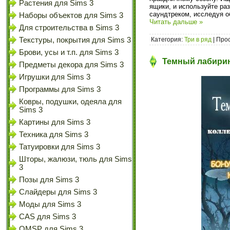
Растения для Sims 3
ящики, и используйте ра
саундтреком, исследуя о
Наборы объектов для Sims 3
Читать дальше »
Для строительства в Sims 3
Категория:
Три в ряд
| Прос
Текстуры, покрытия для Sims 3
Брови, усы и т.п. для Sims 3
Темный лабирин
Предметы декора для Sims 3
Игрушки для Sims 3
Программы для Sims 3
Ковры, подушки, одеяла для
Sims 3
Картины для Sims 3
Техника для Sims 3
Татуировки для Sims 3
Шторы, жалюзи, тюль для Sims
3
Позы для Sims 3
Слайдеры для Sims 3
Моды для Sims 3
CAS для Sims 3
OMSP для Sims 3