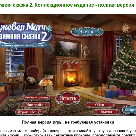
мняя сказка 2. Коллекционное издание - полная версия
Полная версия игры, не требующая установки
енным землям, собирайте ресурсы, отстраивайте уютную деревню и укр
ите ключи, чтобы открывать секретные проходы, преодолевайте препятст