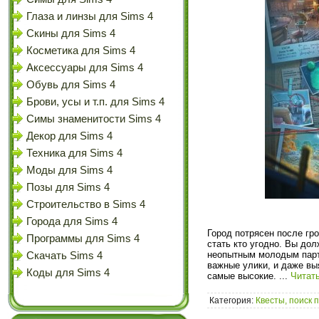
Глаза и линзы для Sims 4
Скины для Sims 4
Косметика для Sims 4
Аксессуары для Sims 4
Обувь для Sims 4
Брови, усы и т.п. для Sims 4
Симы знаменитости Sims 4
Декор для Sims 4
Техника для Sims 4
Моды для Sims 4
Позы для Sims 4
Строительство в Sims 4
Города для Sims 4
Город потрясен после гр
Программы для Sims 4
стать кто угодно. Вы до
неопытным молодым партн
Скачать Sims 4
важные улики, и даже выя
Коды для Sims 4
самые высокие.
...
Читат
Категория:
Квесты, поиск 