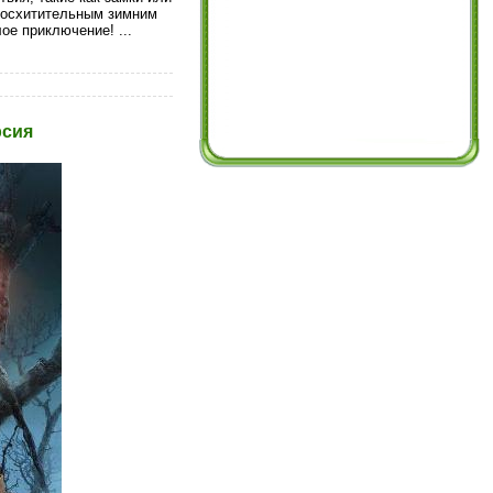
 восхитительным зимним
елое приключение!
...
рсия