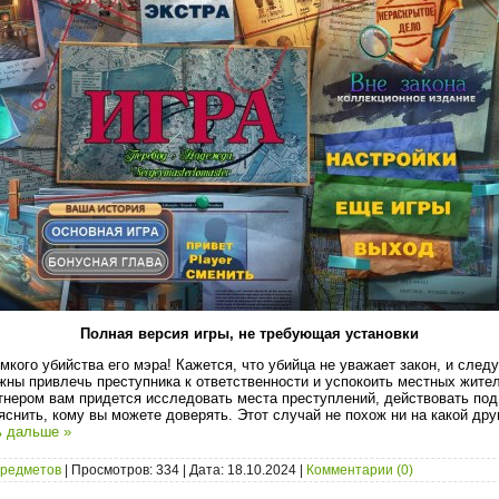
Полная версия игры, не требующая установки
омкого убийства его мэра! Кажется, что убийца не уважает закон, и сл
лжны привлечь преступника к ответственности и успокоить местных жите
ером вам придется исследовать места преступлений, действовать под
снить, кому вы можете доверять. Этот случай не похож ни на какой друг
ь дальше »
предметов
| Просмотров: 334 | Дата:
18.10.2024
|
Комментарии (0)