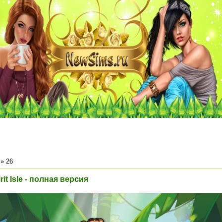
»
26
it Isle - полная версия