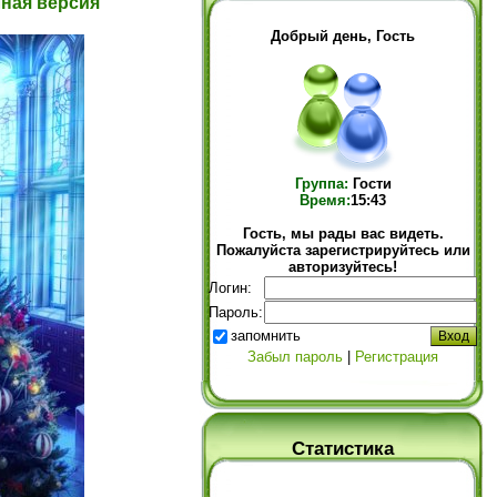
лная версия
Добрый день, Гость
Группа:
Гости
Время:
15:43
Гость, мы рады вас видеть.
Пожалуйста зарегистрируйтесь или
авторизуйтесь!
Логин:
Пароль:
запомнить
Забыл пароль
|
Регистрация
Статистика