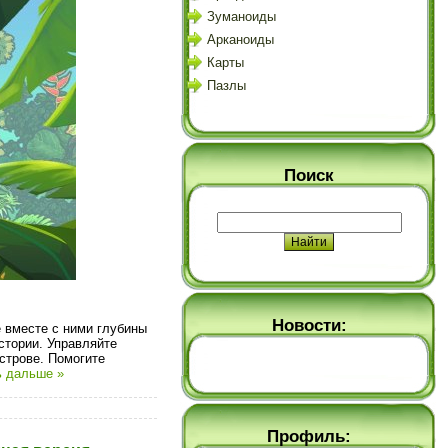
Зуманоиды
Арканоиды
Карты
Пазлы
Поиск
Новости:
е вместе с ними глубины
стории. Управляйте
строве. Помогите
ь дальше »
Профиль: