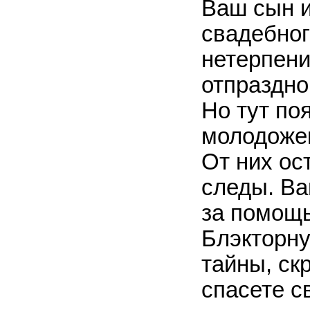
Ваш сын и
свадебног
нетерпени
отпраздно
Но тут по
молодожен
От них ос
следы. Ва
за помощь
Блэкторну
тайны, ск
спасете с