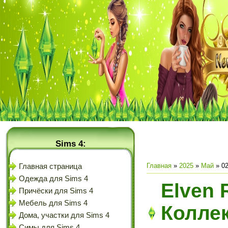
Sims 4:
Главная
»
2025
»
Май
»
0
Главная страница
Одежда для Sims 4
Elven 
Причёски для Sims 4
Мебель для Sims 4
Коллек
Дома, участки для Sims 4
Симы для Sims 4