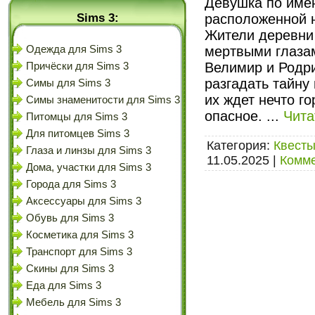
Девушка по имен
Sims 3:
расположенной н
Жители деревни
Одежда для Sims 3
мертвыми глазам
Велимир и Родр
Причёски для Sims 3
разгадать тайну
Симы для Sims 3
их ждет нечто г
Симы знаменитости для Sims 3
опасное.
...
Чита
Питомцы для Sims 3
Для питомцев Sims 3
Категория:
Квесты
Глаза и линзы для Sims 3
11.05.2025
|
Комме
Дома, участки для Sims 3
Города для Sims 3
Аксессуары для Sims 3
Обувь для Sims 3
Косметика для Sims 3
Транспорт для Sims 3
Скины для Sims 3
Еда для Sims 3
Мебель для Sims 3