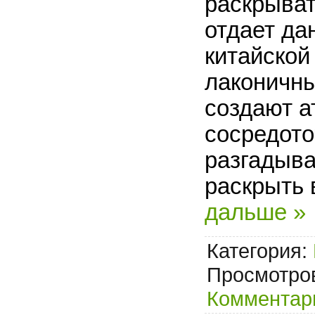
раскрыват
отдает да
китайской 
лаконичны
создают а
сосредото
разгадыва
раскрыть 
дальше »
Категория:
Просмотров
Комментари