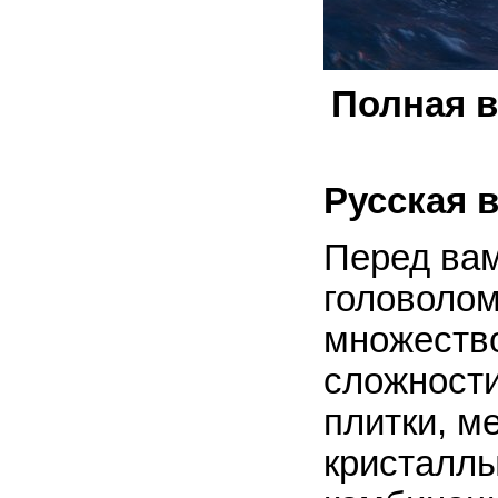
Полная в
Русская 
Перед ва
головоло
множество
сложности
плитки, м
кристаллы