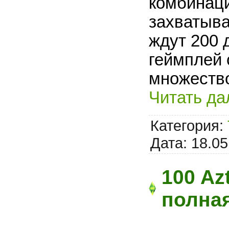
комбинац
захватыв
ждут 200 
геймплей 
множеств
Читать да
Категория:
Дата:
18.05
100 Azt
полная