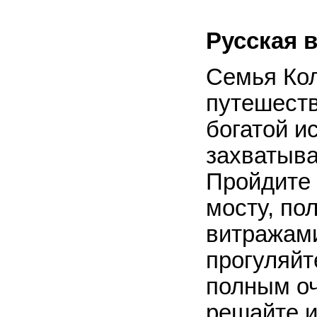
Русская 
Семья Кол
путешеств
богатой и
захватыв
Пройдите 
мосту, п
витражами
прогуляйт
полным оч
решайте и