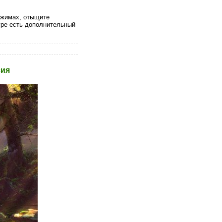
режимах, отыщите
гре есть дополнительный
сия