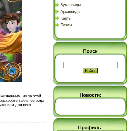
Зуманоиды
Арканоиды
Карты
Пазлы
Поиск
Новости:
жизненным, но за этой
раскройте тайны ее рода
пытанием для всех
Профиль: