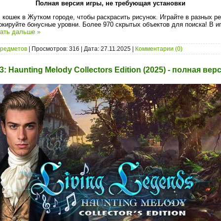
Полная версия игры, не требующая установки
 кошек в Жутком городе, чтобы раскрасить рисунок. Играйте в разных 
окируйте бонусные уровни. Более 970 скрытых объектов для поиска! В и
ать дальше »
предметов
| Просмотров: 316 | Дата:
27.11.2025
|
Комментарии (0)
3: Haunting Melody Collectors Edition (2025) - полная вер