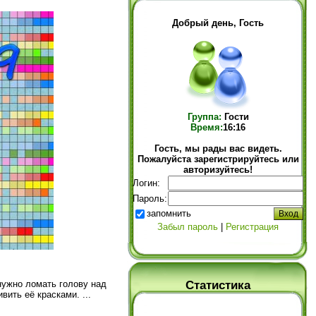
Добрый день, Гость
Группа:
Гости
Время:
16:16
Гость, мы рады вас видеть.
Пожалуйста зарегистрируйтесь или
авторизуйтесь!
Логин:
Пароль:
запомнить
Забыл пароль
|
Регистрация
Статистика
нужно ломать голову над
ивить её красками.
...