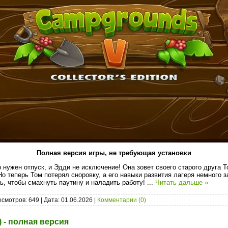
Полная версия игры, не требующая установки
 нужен отпуск, и Эдди не исключение! Она зовет своего старого друга Т
Но теперь Том потерял сноровку, а его навыки развития лагеря немного 
, чтобы смахнуть паутину и наладить работу!
...
Читать дальше »
осмотров: 649 | Дата:
01.06.2026
|
Комментарии (0)
6) - полная версия