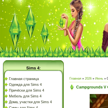
Sims 4:
Главная
»
2026
»
Июнь
»
Главная страница
Одежда для Sims 4
Campgrounds V Co
Причёски для Sims 4
Мебель для Sims 4
Дома, участки для Sims 4
Симы для Sims 4