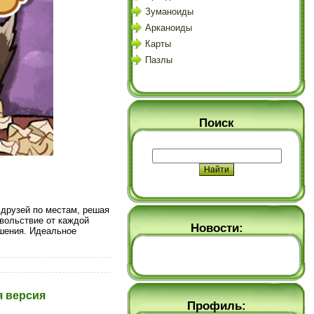
Зуманоиды
Арканоиды
Карты
Пазлы
Поиск
 друзей по местам, решая
вольствие от каждой
Новости:
ешения. Идеальное
ая версия
Профиль: