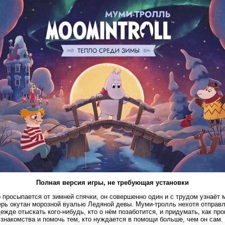
Полная версия игры, не требующая установки
просыпается от зимней спячки, он совершенно один и с трудом узнаёт м
рь окутан морозной вуалью Ледяной девы. Муми-тролль нехотя отправл
ежде отыскать кого-нибудь, кто о нём позаботится, и придумать, как про
 знакомства и помочь тем, кто нуждается в помощи больше, чем он сам.