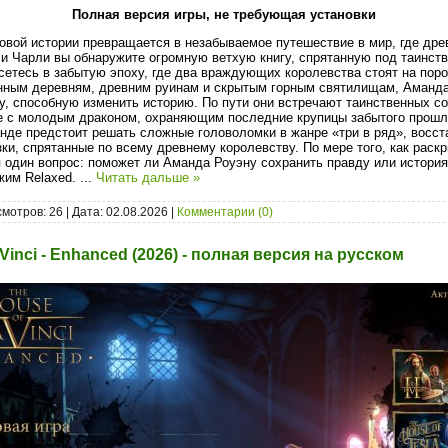
Полная версия игры, не требующая установки
овой истории превращается в незабываемое путешествие в мир, где дре
и Чарли вы обнаружите огромную ветхую книгу, спрятанную под таинс
сетесь в забытую эпоху, где два враждующих королевства стоят на поро
нным деревням, древним руинам и скрытым горным святилищам, Аманда
у, способную изменить историю. По пути они встречают таинственных с
е с молодым драконом, охраняющим последние крупицы забытого прошл
нде предстоит решать сложные головоломки в жанре «три в ряд», восс
зки, спрятанные по всему древнему королевству. По мере того, как рас
я один вопрос: поможет ли Аманда Роуэну сохранить правду или история
ежим Relaxed.
...
Читать дальше »
мотров: 26 | Дата:
02.08.2026
|
Комментарии (0)
Vinci - Enhanced (2026) - полная версия на русском