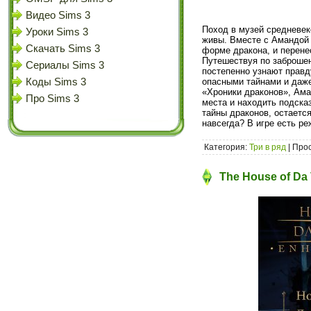
Видео Sims 3
Поход в музей средневек
Уроки Sims 3
живы. Вместе с Амандой 
Скачать Sims 3
форме дракона, и перене
Путешествуя по заброше
Сериалы Sims 3
постепенно узнают правд
Коды Sims 3
опасными тайнами и даж
«Хроники драконов», Ама
Про Sims 3
места и находить подска
тайны драконов, остаетс
навсегда? В игре есть р
Категория:
Три в ряд
| Прос
The House of Da 