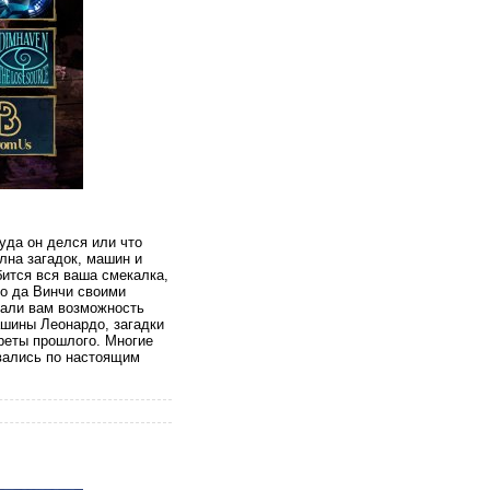
уда он делся или что
лна загадок, машин и
бится вся ваша смекалка,
до да Винчи своими
дали вам возможность
ашины Леонардо, загадки
креты прошлого. Многие
авались по настоящим