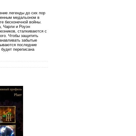
вние легенды до сих пор
твенным медальоном в
ге бесконечной войны.
, Чарли и Роуэн
оюзников, сталкиваются с
ого. Чтобы защитить
танавливать забытые
крываются последние
 будет переписана