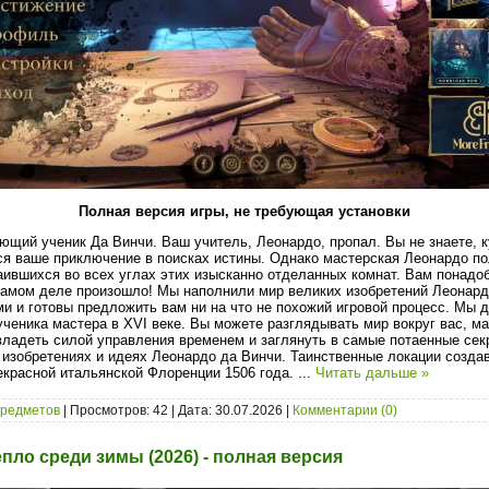
Полная версия игры, не требующая установки
ий ученик Да Винчи. Ваш учитель, Леонардо, пропал. Вы не знаете, к
ся ваше приключение в поисках истины. Однако мастерская Леонардо по
аившихся во всех углах этих изысканно отделанных комнат. Вам понадо
 самом деле произошло! Мы наполнили мир великих изобретений Леонар
и и готовы предложить вам ни на что не похожий игровой процесс. Мы 
ученика мастера в XVI веке. Вы можете разглядывать мир вокруг вас, м
 овладеть силой управления временем и заглянуть в самые потаенные се
 изобретениях и идеях Леонардо да Винчи. Таинственные локации созд
екрасной итальянской Флоренции 1506 года.
...
Читать дальше »
предметов
| Просмотров: 42 | Дата:
30.07.2026
|
Комментарии (0)
пло среди зимы (2026) - полная версия