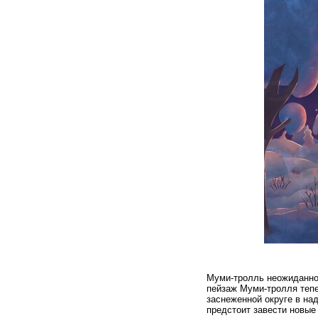
Муми-тролль неожиданно 
пейзаж Муми-тролля тепе
заснеженной округе в над
предстоит завести новые