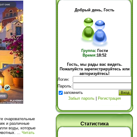
Добрый день, Гость
Группа:
Гости
Время:
18:52
Гость, мы рады вас видеть.
Пожалуйста зарегистрируйтесь или
авторизуйтесь!
Логин:
Пароль:
запомнить
Забыл пароль
|
Регистрация
те очаровательные
Статистика
шек и различные
апли воды, которые
ивотных.
...
Читать