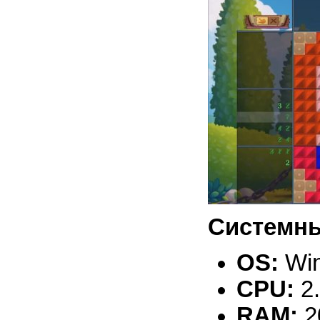
Системны
OS:
Win
CPU:
2
RAM:
2