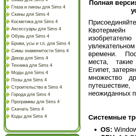
Полная верси
Глаза и линзы для Sims 4
у
Скины для Sims 4
Присоедин
Косметика для Sims 4
Квотермей
Аксессуары для Sims 4
Обувь для Sims 4
изобретателю
Брови, усы и т.п. для Sims 4
увлекательн
Симы знаменитости Sims 4
времени. По
Декор для Sims 4
места, таки
Техника для Sims 4
Египет, затеря
Моды для Sims 4
множество др
Позы для Sims 4
путешествие,
Строительство в Sims 4
неожиданных п
Города для Sims 4
Программы для Sims 4
Скачать Sims 4
Системные тр
Коды для Sims 4
OS:
Window