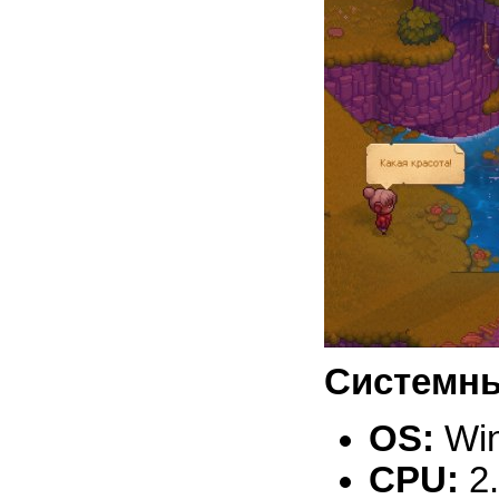
Системны
OS:
Win
CPU:
2