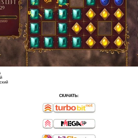
s
ий
ский
СКАЧАТЬ: