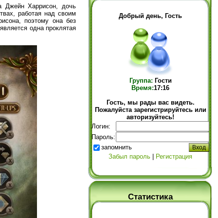
а Джейн Харрисон, дочь
ствах, работая над своим
Добрый день, Гость
исона, поэтому она без
 является одна проклятая
Группа:
Гости
Время:
17:16
Гость, мы рады вас видеть.
Пожалуйста зарегистрируйтесь или
авторизуйтесь!
Логин:
Пароль:
запомнить
Забыл пароль
|
Регистрация
Статистика