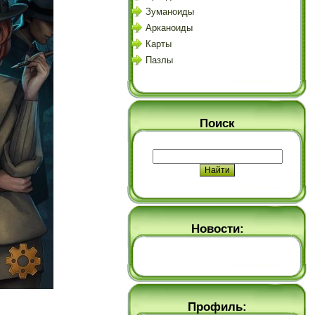
Зуманоиды
Арканоиды
Карты
Пазлы
Поиск
Новости:
Профиль: