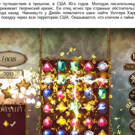
е путешествие в прошлое, в США 40-х годов. Молодая писательниц
ереживает творческий кризис. Ее отец исчез при странных обстоятель
да назад. Наконец-то у Джейн появляется шанс найти Уолтера Харр
 поездку через всю территорию США. Оказывается, что ключом к тайне