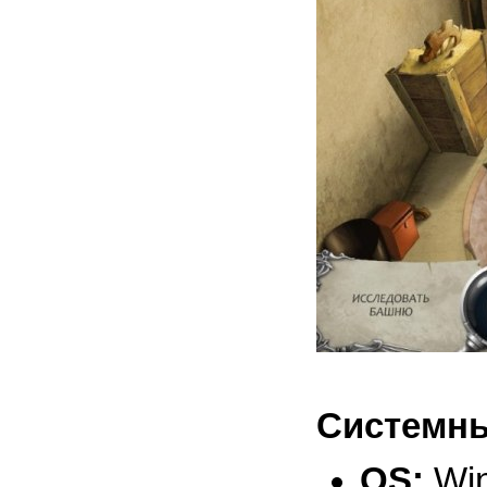
Системны
OS:
Win