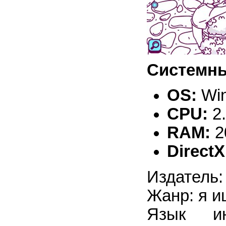
Системны
OS:
Win
CPU:
2
RAM:
2
DirectX
Издатель:
Жанр: я и
Язык ин