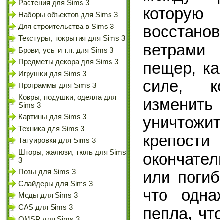
Растения для Sims 3
котору
Наборы объектов для Sims 3
Для строительства в Sims 3
восстано
Текстуры, покрытия для Sims 3
ветрами 
Брови, усы и т.п. для Sims 3
Предметы декора для Sims 3
пещер, к
Игрушки для Sims 3
силе, к
Программы для Sims 3
Ковры, подушки, одеяла для
измени
Sims 3
Картины для Sims 3
уничтожи
Техника для Sims 3
крепост
Татуировки для Sims 3
Шторы, жалюзи, тюль для Sims
окончател
3
Позы для Sims 3
или погиб
Слайдеры для Sims 3
что одна
Моды для Sims 3
CAS для Sims 3
пепла, чт
OMSP для Sims 3