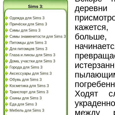
деревни
Sims 3:
присмотр
Одежда для Sims 3
Причёски для Sims 3
кажется
Симы для Sims 3
больше,
Симы знаменитости для Sims 3
Питомцы для Sims 3
начинаетс
Для питомцев Sims 3
превращ
Глаза и линзы для Sims 3
Дома, участки для Sims 3
истерз
Города для Sims 3
пылающ
Аксессуары для Sims 3
Обувь для Sims 3
погребен
Косметика для Sims 3
Ходят с
Транспорт для Sims 3
Скины для Sims 3
украденн
Еда для Sims 3
между р
Мебель для Sims 3