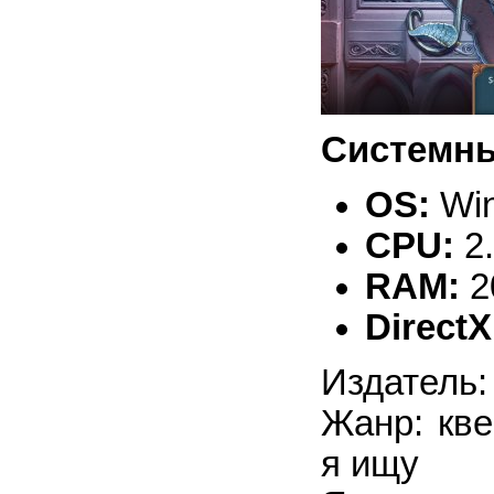
Системны
OS:
Win
CPU:
2
RAM:
2
DirectX
Издатель:
Жанр: кве
я ищу