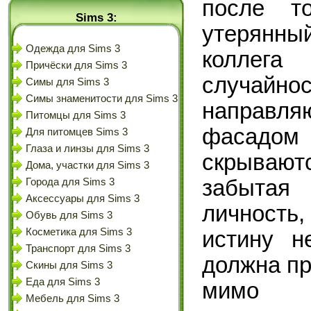
после т
Sims 3:
утерянн
Одежда для Sims 3
коллега
Причёски для Sims 3
случайн
Симы для Sims 3
Симы знаменитости для Sims 3
направл
Питомцы для Sims 3
фасадо
Для питомцев Sims 3
Глаза и линзы для Sims 3
скрываю
Дома, участки для Sims 3
забыта
Города для Sims 3
Аксессуары для Sims 3
личность
Обувь для Sims 3
Косметика для Sims 3
истину н
Транспорт для Sims 3
должна пр
Скины для Sims 3
Еда для Sims 3
мим
Мебель для Sims 3