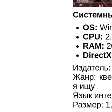
Системны
OS:
Win
CPU:
2
RAM:
2
DirectX
Издатель:
Жанр: кве
я ищу
Язык инте
Размер: 1