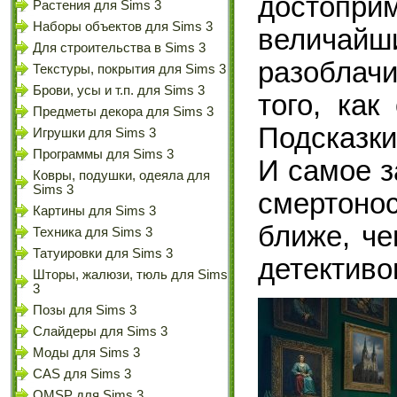
достопри
Растения для Sims 3
Наборы объектов для Sims 3
величай
Для строительства в Sims 3
разоблачи
Текстуры, покрытия для Sims 3
Брови, усы и т.п. для Sims 3
того, как
Предметы декора для Sims 3
Подсказки
Игрушки для Sims 3
Программы для Sims 3
И самое з
Ковры, подушки, одеяла для
Sims 3
смертоно
Картины для Sims 3
ближе, че
Техника для Sims 3
Татуировки для Sims 3
детективо
Шторы, жалюзи, тюль для Sims
3
Позы для Sims 3
Слайдеры для Sims 3
Моды для Sims 3
CAS для Sims 3
OMSP для Sims 3