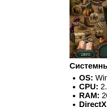
Системны
OS:
Win
CPU:
2
RAM:
2
DirectX