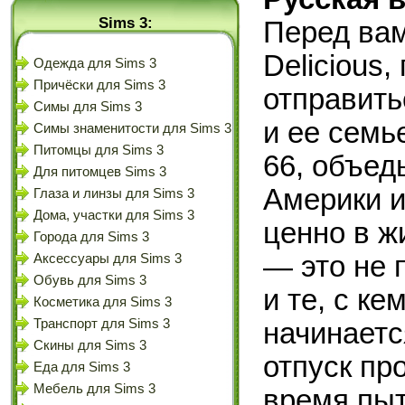
Sims 3:
Перед вам
Delicious,
Одежда для Sims 3
Причёски для Sims 3
отправить
Симы для Sims 3
и ее семь
Симы знаменитости для Sims 3
Питомцы для Sims 3
66, объед
Для питомцев Sims 3
Америки и
Глаза и линзы для Sims 3
Дома, участки для Sims 3
ценно в ж
Города для Sims 3
— это не 
Аксессуары для Sims 3
Обувь для Sims 3
и те, с ке
Косметика для Sims 3
Транспорт для Sims 3
начинаетс
Скины для Sims 3
отпуск пр
Еда для Sims 3
Мебель для Sims 3
время пыт