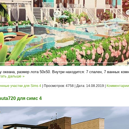
 океана, размер лота 50x50. Внутри находится: 7 спален, 7 ванных ком
тать дальше »
нные участки для Sims 4
| Просмотров: 4758 | Дата:
14.08.2019
|
Комментарии 
uta720 для симс 4