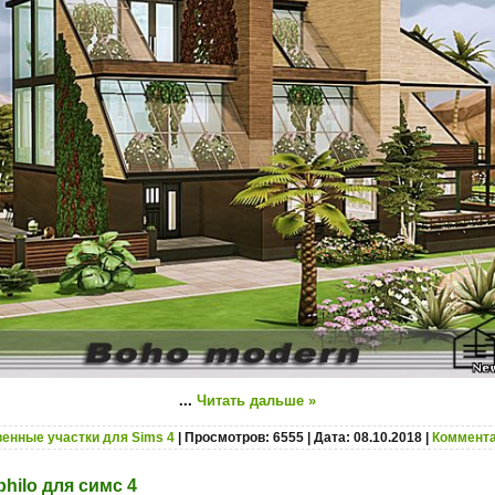
...
Читать дальше »
енные участки для Sims 4
| Просмотров: 6555 | Дата:
08.10.2018
|
Коммента
philo для симс 4