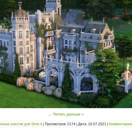
...
Читать дальше »
нные участки для Sims 4
| Просмотров: 2174 | Дата:
10.07.2021
|
Комментарии 