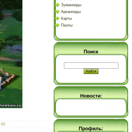
Зуманоиды
Арканоиды
Карты
Пазлы
Поиск
Новости:
(0)
Профиль: