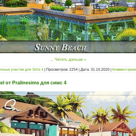
...
Читать дальше »
нные участки для Sims 4
| Просмотров: 2254 | Дата:
31.10.2020
|
Комментарии 
l от Pralinesims для симс 4