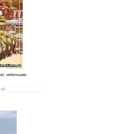
нат, небольшая
(0)