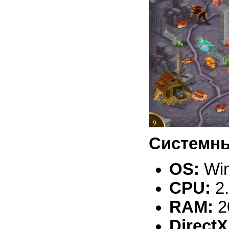
Системны
OS:
Win
CPU:
2
RAM:
2
DirectX