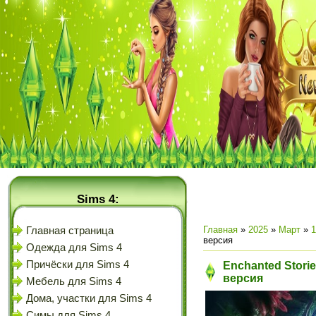
Sims 4:
Главная
»
2025
»
Март
»
1
Главная страница
версия
Одежда для Sims 4
Причёски для Sims 4
Enchanted Storie
версия
Мебель для Sims 4
Дома, участки для Sims 4
Симы для Sims 4