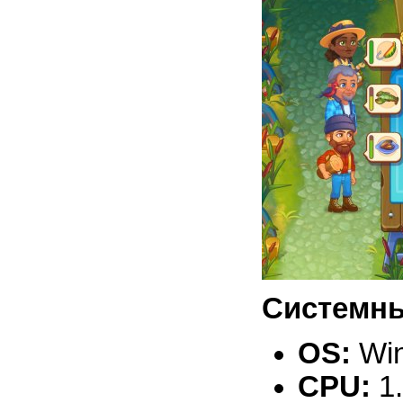
Системны
OS:
Win
CPU:
1