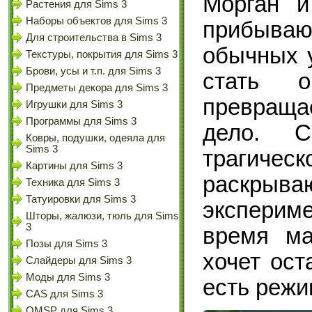
Морган и
Растения для Sims 3
Наборы объектов для Sims 3
прибываю
Для строительства в Sims 3
обычных у
Текстуры, покрытия для Sims 3
Брови, усы и т.п. для Sims 3
стать о
Предметы декора для Sims 3
превраща
Игрушки для Sims 3
Программы для Sims 3
дело. 
Ковры, подушки, одеяла для
Sims 3
трагичес
Картины для Sims 3
раскрываю
Техника для Sims 3
Татуировки для Sims 3
эксперим
Шторы, жалюзи, тюль для Sims
3
время ма
Позы для Sims 3
хочет ост
Слайдеры для Sims 3
Моды для Sims 3
есть режи
CAS для Sims 3
OMSP для Sims 3