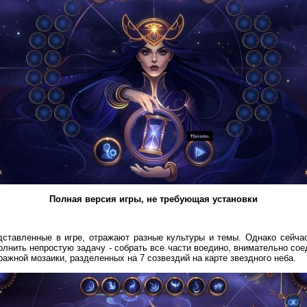
Полная версия игры, не требующая установки
дставленные в игре, отражают разные культуры и темы. Однако сейчас
лнить непростую задачу - собрать все части воедино, внимательно со
ражной мозаики, разделенных на 7 созвездий на карте звездного неба.