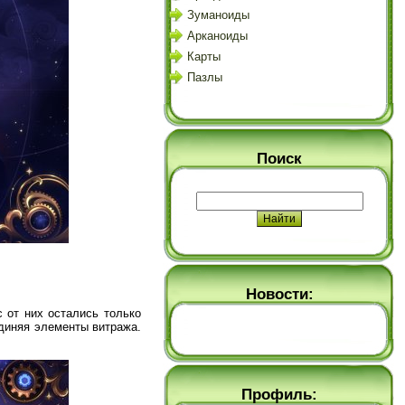
Зуманоиды
Арканоиды
Карты
Пазлы
Поиск
Новости:
 от них остались только
единяя элементы витража.
Профиль: