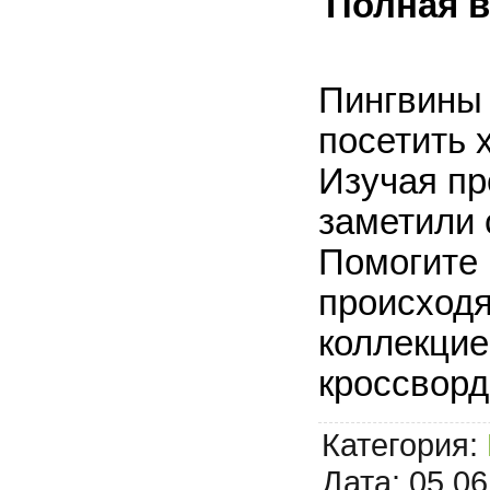
Полная в
Пингвины
посетить 
Изучая пр
заметили 
Помогите 
происход
коллекцие
кроссвор
Категория:
Дата:
05.06