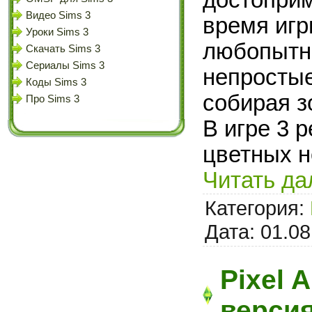
достоприм
Видео Sims 3
время игр
Уроки Sims 3
любопытны
Скачать Sims 3
Сериалы Sims 3
непростые
Коды Sims 3
собирая з
Про Sims 3
В игре 3 
цветных н
Читать да
Категория:
Дата:
01.08
Pixel A
верси