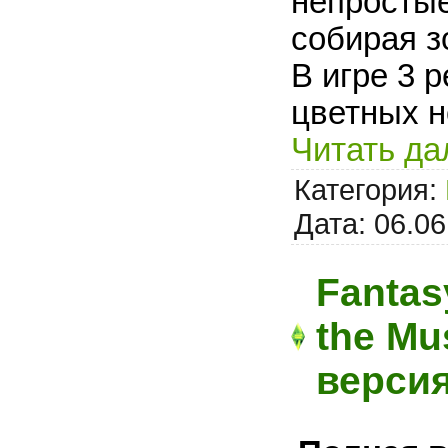
непростые
собирая з
В игре 3 
цветных н
Читать да
Категория:
Дата:
06.06
Fantas
the Mu
верси