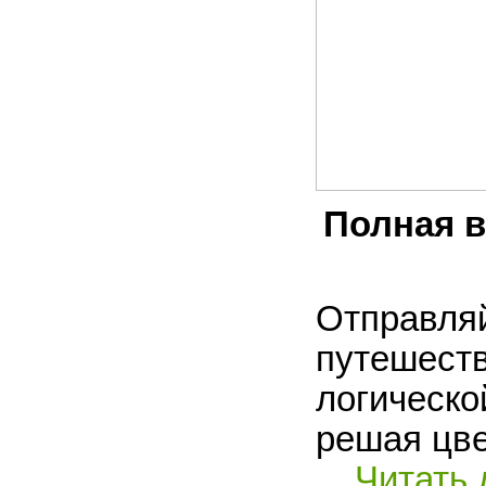
Полная в
Отправляй
путешеств
логическо
решая цве
...
Читать 