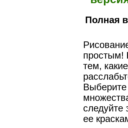
Полная в
Рисование
простым! 
тем, каки
расслабьт
Выберите 
множества
следуйте 
ее краска