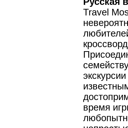
Русская 
Travel Mos
невероятн
любителей
кроссворд
Присоедин
семейству
экскурси
известным
достоприм
время игр
любопытны