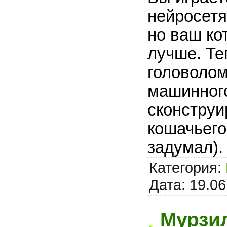
нейросет
но ваш ко
лучше. Те
головолом
машинног
сконструи
кошачьего 
задумал).
Категория:
Дата:
19.06
Мурзил