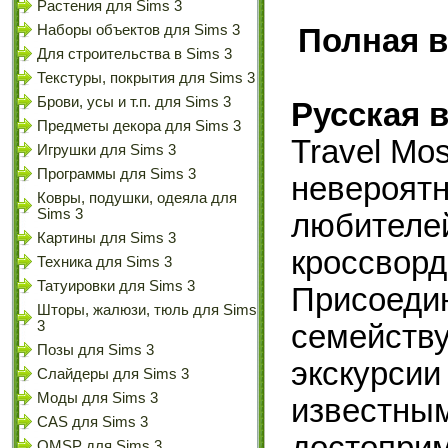
Растения для Sims 3
Наборы объектов для Sims 3
Полная в
Для строительства в Sims 3
Текстуры, покрытия для Sims 3
Брови, усы и т.п. для Sims 3
Русская 
Предметы декора для Sims 3
Travel Mos
Игрушки для Sims 3
Программы для Sims 3
невероятн
Ковры, подушки, одеяла для
Sims 3
любителей
Картины для Sims 3
кроссворд
Техника для Sims 3
Татуировки для Sims 3
Присоедин
Шторы, жалюзи, тюль для Sims
3
семейству
Позы для Sims 3
экскурси
Слайдеры для Sims 3
Моды для Sims 3
известным
CAS для Sims 3
OMSP для Sims 3