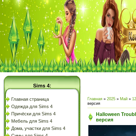
Sims 4:
Главная
»
2025
»
Май
»
1
Главная страница
версия
Одежда для Sims 4
Причёски для Sims 4
Halloween Troubl
версия
Мебель для Sims 4
Дома, участки для Sims 4
Симы для Sims 4