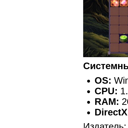
Системны
OS:
Win
CPU:
1
RAM:
2
DirectX
Издатель: