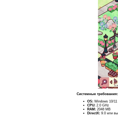
Системные требования:
OS:
Windows 10/11
CPU:
2.0 GHz
RAM:
2048 MB
DirectX:
9.0 или в