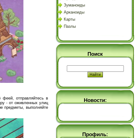
Зуманоиды
Арканоиды
Карты
Пазлы
Поиск
 феей, отправляйтесь в
Новости:
ру - от оживленных улиц
ые предметы, выполняйте
Профиль: