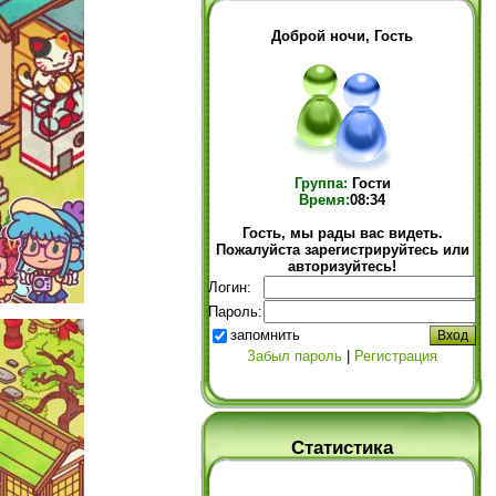
Доброй ночи, Гость
Группа:
Гости
Время:
08:34
Гость, мы рады вас видеть.
Пожалуйста зарегистрируйтесь или
авторизуйтесь!
Логин:
Пароль:
запомнить
Забыл пароль
|
Регистрация
Статистика