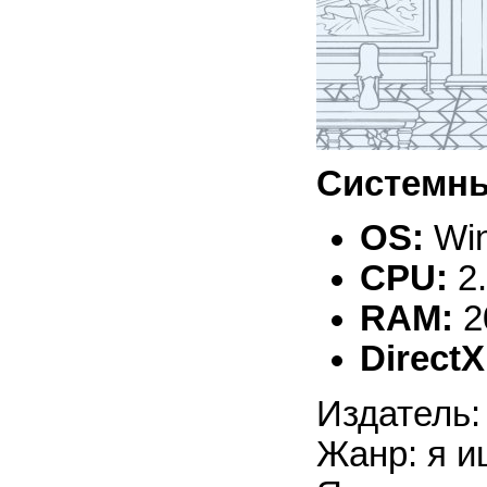
Системны
OS:
Win
CPU:
2
RAM:
2
DirectX
Издатель:
Жанр: я и