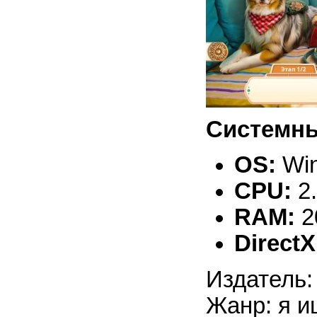
Системны
OS:
Win
CPU:
2
RAM:
2
DirectX
Издатель:
Жанр: я и