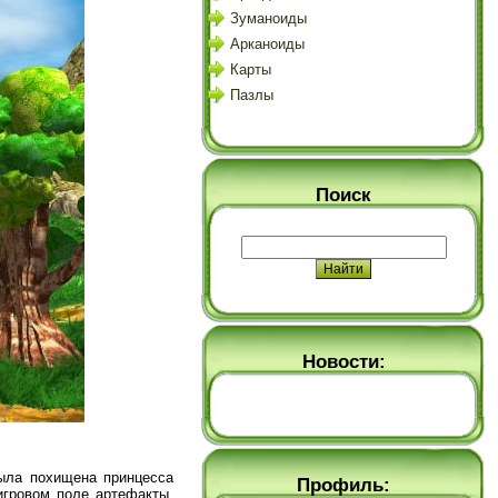
Зуманоиды
Арканоиды
Карты
Пазлы
Поиск
Новости:
была похищена принцесса
Профиль:
игровом поле артефакты,