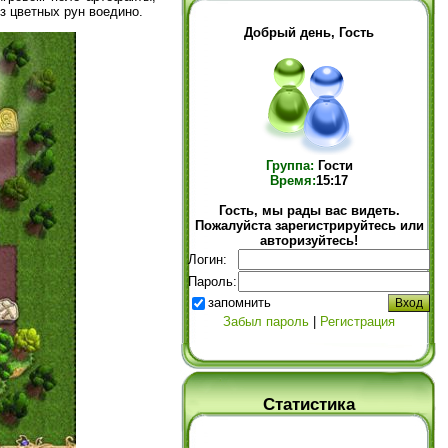
з цветных рун воедино.
Добрый день, Гость
Группа:
Гости
Время:
15:17
Гость, мы рады вас видеть.
Пожалуйста зарегистрируйтесь или
авторизуйтесь!
Логин:
Пароль:
запомнить
Забыл пароль
|
Регистрация
Статистика