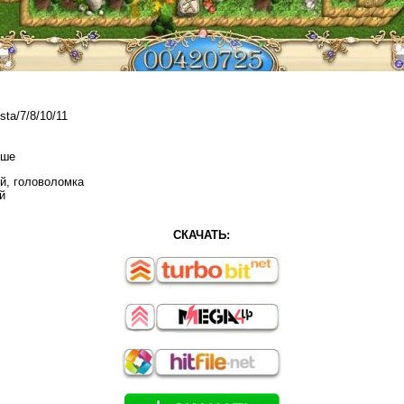
ta/7/8/10/11
ыше
ий, головоломка
й
СКАЧАТЬ: