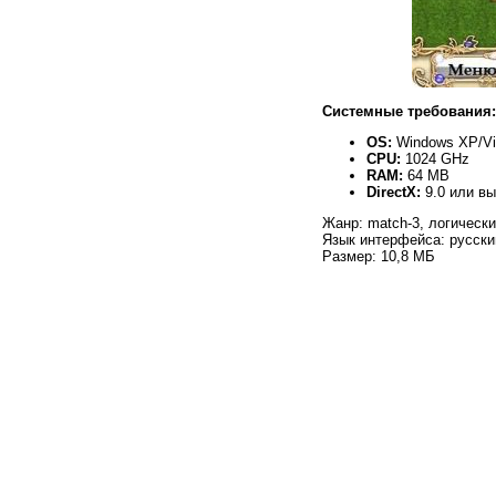
Системные требования:
OS:
Windows XP/Vis
CPU:
1024 GHz
RAM:
64 MB
DirectX:
9.0 или в
Жанр: match-3, логическ
Язык интерфейса: русски
Размер: 10,8 МБ