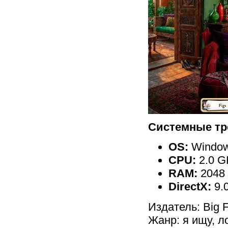
Системные тр
OS:
Windows
CPU:
2.0 G
RAM:
2048
DirectX:
9.
Издатель: Big 
Жанр: я ищу, л