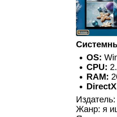
Системны
OS:
Win
CPU:
2
RAM:
2
DirectX
Издатель:
Жанр: я и