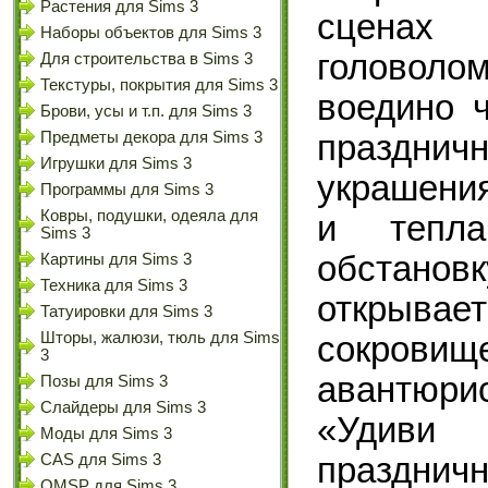
Растения для Sims 3
сценах
Наборы объектов для Sims 3
головол
Для строительства в Sims 3
Текстуры, покрытия для Sims 3
воедино 
Брови, усы и т.п. для Sims 3
празднич
Предметы декора для Sims 3
Игрушки для Sims 3
украшения
Программы для Sims 3
Ковры, подушки, одеяла для
и тепл
Sims 3
обстано
Картины для Sims 3
Техника для Sims 3
открыв
Татуировки для Sims 3
Шторы, жалюзи, тюль для Sims
сокров
3
авантюр
Позы для Sims 3
Слайдеры для Sims 3
«Удиви 
Моды для Sims 3
празднич
CAS для Sims 3
OMSP для Sims 3