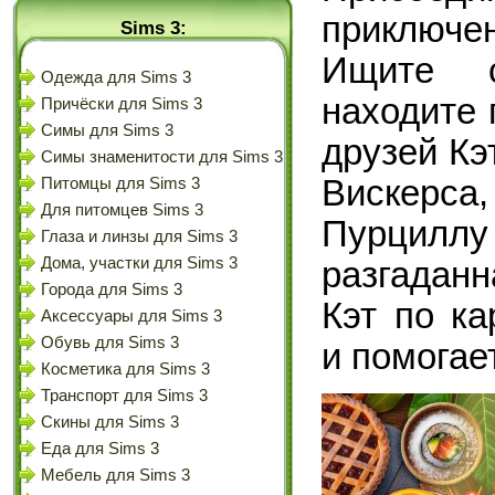
приключе
Sims 3:
Ищите с
Одежда для Sims 3
находите 
Причёски для Sims 3
Симы для Sims 3
друзей Кэ
Симы знаменитости для Sims 3
Вискерс
Питомцы для Sims 3
Для питомцев Sims 3
Пурциллу
Глаза и линзы для Sims 3
Дома, участки для Sims 3
разгадан
Города для Sims 3
Кэт по ка
Аксессуары для Sims 3
Обувь для Sims 3
и помогае
Косметика для Sims 3
Транспорт для Sims 3
Скины для Sims 3
Еда для Sims 3
Мебель для Sims 3