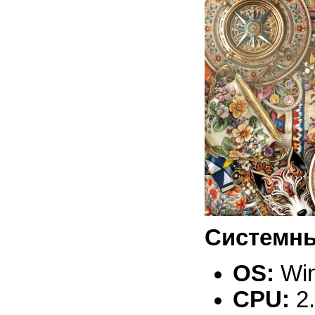
Системны
OS:
Win
CPU:
2