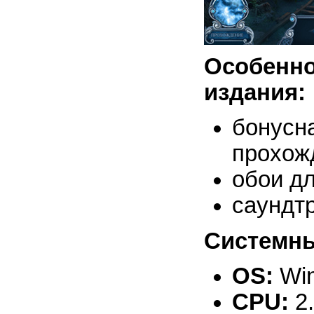
Особен
издания:
бонус
прохож
обои дл
саундтр
Системны
OS:
Win
CPU:
2