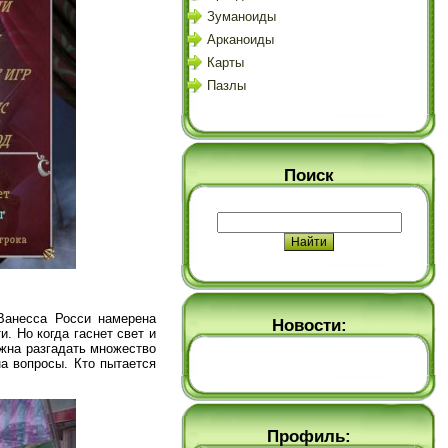
Зуманоиды
Арканоиды
Карты
Пазлы
Поиск
Ванесса Росси намерена
Новости:
. Но когда гаснет свет и
лжна разгадать множество
на вопросы. Кто пытается
Профиль: