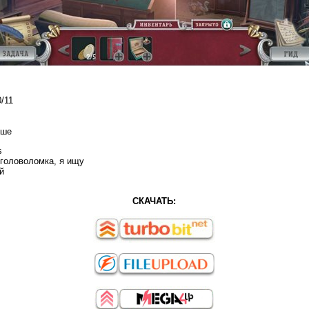
/11
ыше
s
 головоломка, я ищу
й
СКАЧАТЬ: