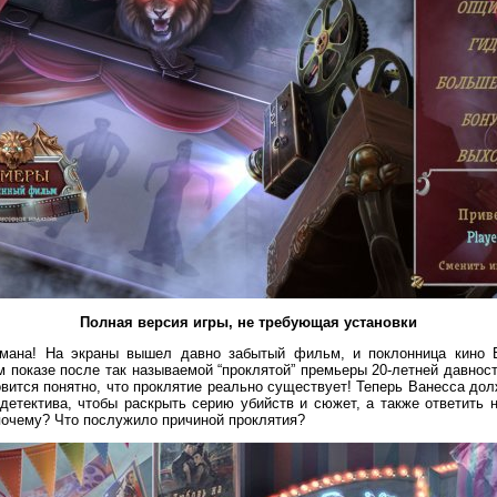
Полная версия игры, не требующая установки
омана! На экраны вышел давно забытый фильм, и поклонница кино 
м показе после так называемой “проклятой” премьеры 20-летней давности
вится понятно, что проклятие реально существует! Теперь Ванесса до
 детектива, чтобы раскрыть серию убийств и сюжет, а также ответить 
почему? Что послужило причиной проклятия?