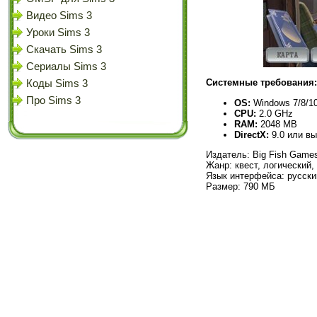
Видео Sims 3
Уроки Sims 3
Скачать Sims 3
Сериалы Sims 3
Системные требования:
Коды Sims 3
Про Sims 3
OS:
Windows 7/8/10
CPU:
2.0 GHz
RAM:
2048 MB
DirectX:
9.0 или в
Издатель: Big Fish Game
Жанр: квест, логический,
Язык интерфейса: русски
Размер: 790 МБ