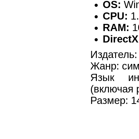
OS:
Win
CPU:
1
RAM:
1
DirectX
Издатель:
Жанр: сим
Язык ин
(включая 
Размер: 1