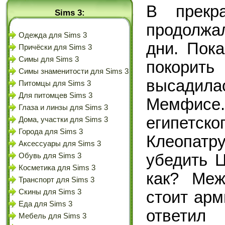
В прекр
Sims 3:
продолжа
Одежда для Sims 3
дни. Пок
Причёски для Sims 3
Симы для Sims 3
покорить
Симы знаменитости для Sims 3
высадил
Питомцы для Sims 3
Для питомцев Sims 3
Мемфис
Глаза и линзы для Sims 3
египетск
Дома, участки для Sims 3
Города для Sims 3
Клеопат
Аксессуары для Sims 3
убедить Ц
Обувь для Sims 3
Косметика для Sims 3
как? Меж
Транспорт для Sims 3
Скины для Sims 3
стоит арм
Еда для Sims 3
ответил
Мебель для Sims 3