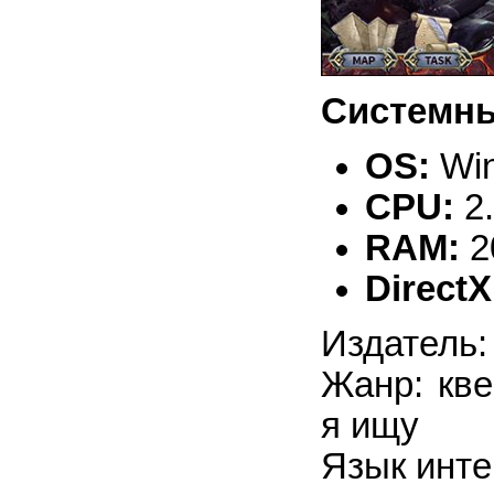
Системны
OS:
Win
CPU:
2
RAM:
2
DirectX
Издатель:
Жанр: кве
я ищу
Язык инте