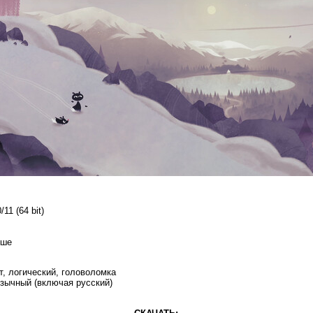
11 (64 bit)
ыше
т, логический, головоломка
зычный (включая русский)