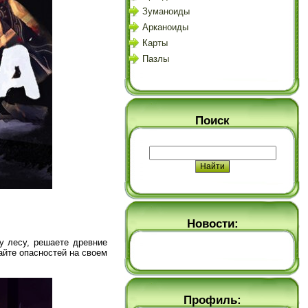
Зуманоиды
Арканоиды
Карты
Пазлы
Поиск
Новости:
у лесу, решаете древние
айте опасностей на своем
Профиль: