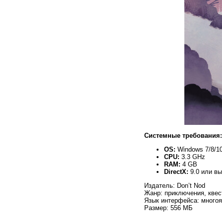
Системные требования:
OS:
Windows 7/8/10/
CPU:
3.3 GHz
RAM:
4 GB
DirectX:
9.0 или в
Издатель: Don’t Nod
Жанр: приключения, квес
Язык интерфейса: многоя
Размер: 556 МБ