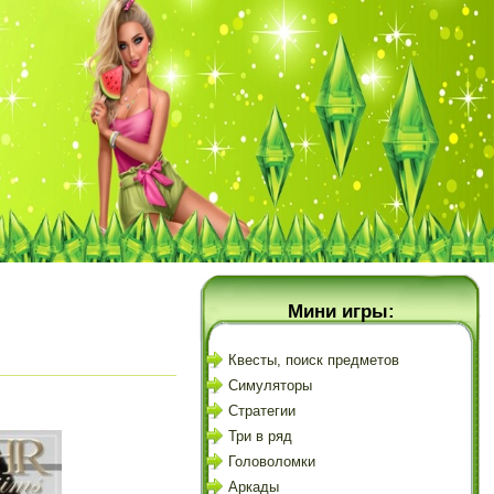
Мини игры:
Квесты, поиск предметов
Симуляторы
Стратегии
Три в ряд
Головоломки
Аркады