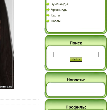
Зуманоиды
Арканоиды
Карты
Пазлы
Поиск
Новости:
Профиль: